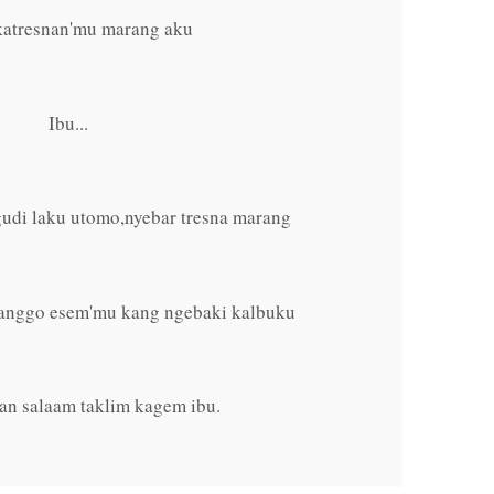
katresnan'mu marang aku
Ibu...
gudi laku utomo,nyebar tresna marang
anggo esem'mu kang ngebaki kalbuku
an salaam taklim kagem ibu.