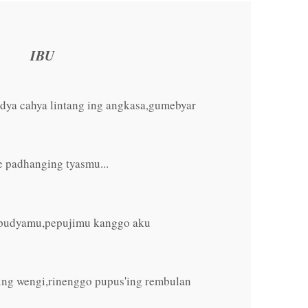
IBU
dya cahya lintang ing angkasa,gumebyar
 padhanging tyasmu...
 pudyamu,pepujimu kanggo aku
 ing wengi,rinenggo pupus'ing rembulan