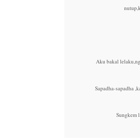
nutup,
Aku bakal lelaku,n
Sapadha-sapadha ,k
Sungkem l