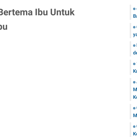
Bertema Ibu Untuk
B
bu
y
d
K
M
K
M
K