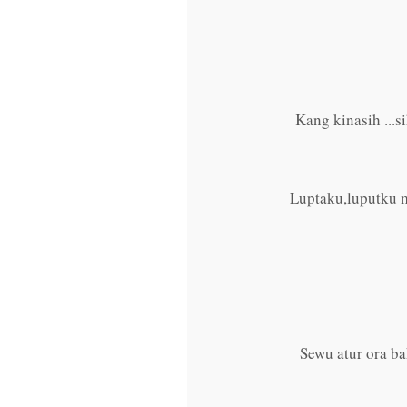
Kang kinasih ...s
Luptaku,luputku 
Sewu atur ora b