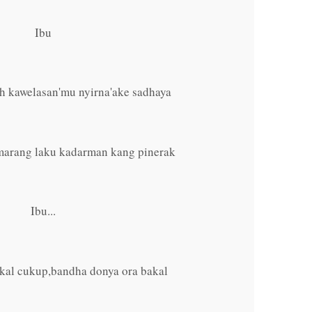
Ibu
ih kawelasan'mu nyirna'ake sadhaya
marang laku kadarman kang pinerak
Ibu...
akal cukup,bandha donya ora bakal