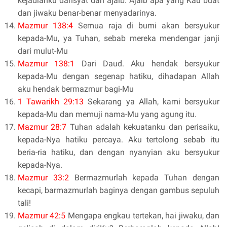
kejadianku dahsyat dan ajaib. Ajaib apa yang Kau buat
dan jiwaku benar-benar menyadarinya.
Mazmur 138:4
Semua raja di bumi akan bersyukur
kepada-Mu, ya Tuhan, sebab mereka mendengar janji
dari mulut-Mu
Mazmur 138:1
Dari Daud. Aku hendak bersyukur
kepada-Mu dengan segenap hatiku, dihadapan Allah
aku hendak bermazmur bagi-Mu
1 Tawarikh 29:13
Sekarang ya Allah, kami bersyukur
kepada-Mu dan memuji nama-Mu yang agung itu.
Mazmur 28:7
Tuhan adalah kekuatanku dan perisaiku,
kepada-Nya hatiku percaya. Aku tertolong sebab itu
beria-ria hatiku, dan dengan nyanyian aku bersyukur
kepada-Nya.
Mazmur 33:2
Bermazmurlah kepada Tuhan dengan
kecapi, barmazmurlah baginya dengan gambus sepuluh
tali!
Mazmur 42:5
Mengapa engkau tertekan, hai jiwaku, dan