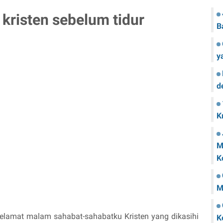
kristen sebelum tidur
B
y
d
K
M
K
M
lamat malam sahabat-sahabatku Kristen yang dikasihi
K