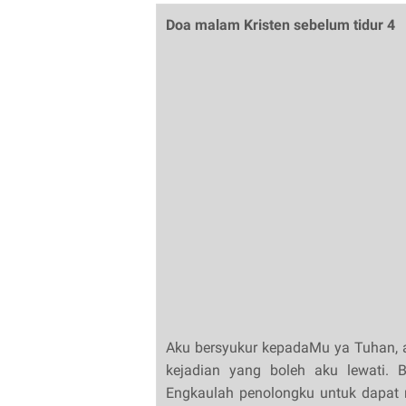
Doa malam Kristen sebelum tidur 4
Aku bersyukur kepadaMu ya Tuhan, at
kejadian yang boleh aku lewati. 
Engkaulah penolongku untuk dapat m