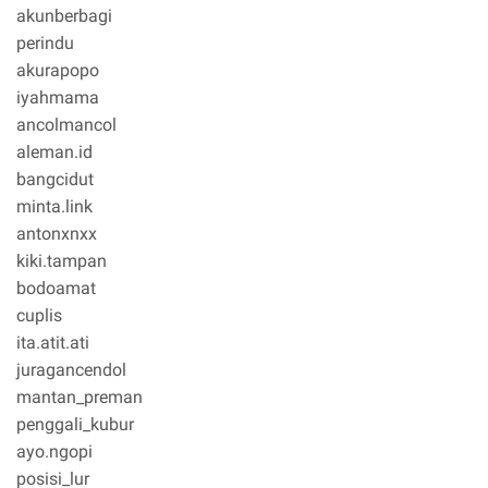
akunberbagi
perindu
akurapopo
iyahmama
ancolmancol
aleman.id
bangcidut
minta.link
antonxnxx
kiki.tampan
bodoamat
cuplis
ita.atit.ati
juragancendol
mantan_preman
penggali_kubur
ayo.ngopi
posisi_lur