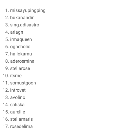
missayupingping
bukanandin
sing.adisastro
ariagn
irmaqueen
ogheholic
hallokamu
aderosmina
stellarose
itsme
somustgoon
introvet
avolino
soliska
aurellie
stellamaris
rosedelima