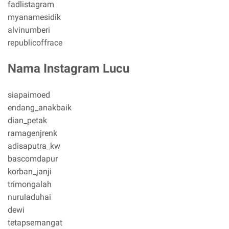
fadlistagram
myanamesidik
alvinumberi
republicoffrace
Nama Instagram Lucu
siapaimoed
endang_anakbaik
dian_petak
ramagenjrenk
adisaputra_kw
bascomdapur
korban_janji
trimongalah
nuruladuhai
dewi
tetapsemangat