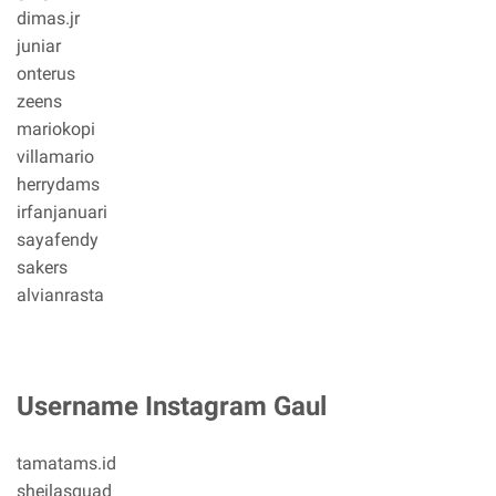
dimas.jr
juniar
onterus
zeens
mariokopi
villamario
herrydams
irfanjanuari
sayafendy
sakers
alvianrasta
Username Instagram Gaul
tamatams.id
sheilasquad