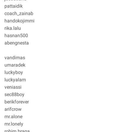
pattaidik
coach_zainab
handokojimmi
rika.lalu
hasnan500
abengnesta
vandimas
umaradek
luckyboy
luckyalam
veniassi
sec88boy
berikforever
arifcrow
mr.alone
mr.lonely
rohim.braga