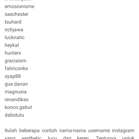
emosionisme
saechester
tsuhard
richjawa
lucknatic
heykal
hunterx
graciaism
fahriconks
syap88
gue.danan
magnusia
revandikas
konco.gabut
dabstutu
Itulah beberapa contoh nama-nama username instagram
yang aesthetic, lucu dan keren. Tentunya untuk