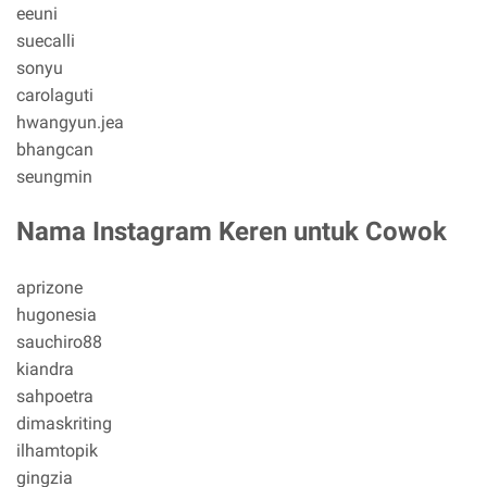
eeuni
suecalli
sonyu
carolaguti
hwangyun.jea
bhangcan
seungmin
Nama Instagram Keren untuk Cowok
aprizone
hugonesia
sauchiro88
kiandra
sahpoetra
dimaskriting
ilhamtopik
gingzia