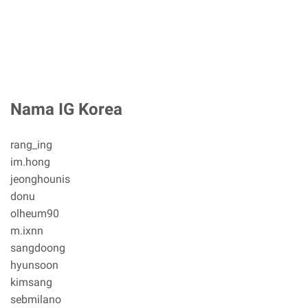
Nama IG Korea
rang_ing
im.hong
jeonghounis
donu
olheum90
m.ixnn
sangdoong
hyunsoon
kimsang
sebmilano