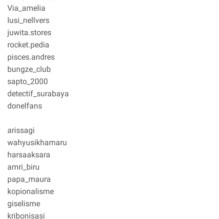
Via_amelia
lusi_nellvers
juwita.stores
rocket.pedia
pisces.andres
bungze_club
sapto_2000
detectif_surabaya
donelfans
arissagi
wahyusikhamaru
harsaaksara
amri_biru
papa_maura
kopionalisme
giselisme
kribonisasi