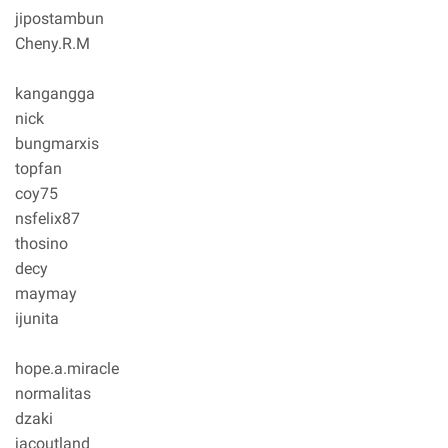
jipostambun
Cheny.R.M
kangangga
nick
bungmarxis
topfan
coy75
nsfelix87
thosino
decy
maymay
ijunita
hope.a.miracle
normalitas
dzaki
jacoutland