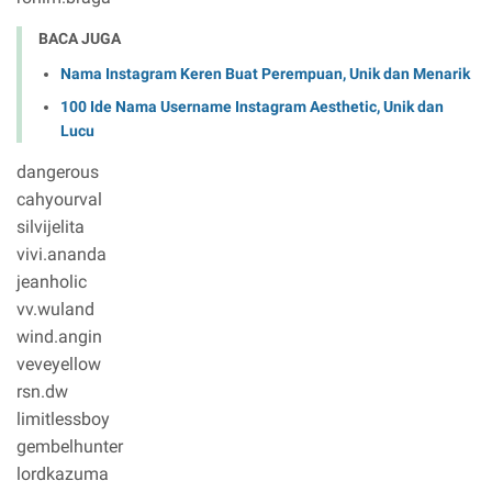
BACA JUGA
Nama Instagram Keren Buat Perempuan, Unik dan Menarik
100 Ide Nama Username Instagram Aesthetic, Unik dan
Lucu
dangerous
cahyourval
silvijelita
vivi.ananda
jeanholic
vv.wuland
wind.angin
veveyellow
rsn.dw
limitlessboy
gembelhunter
lordkazuma