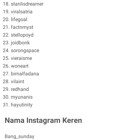
stanlisdreamer
viralsatria
lifegoal
factnmyst
stellopoyd
joidbonk
sorongspace
vieraisme
woneart
bimalfadana
vilaint
redhand
myunanis
hayutinity
Nama Instagram Keren
Bang_sunday