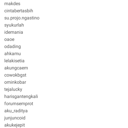
makdes
cintabertasbih
su.projo.ngastino
syukurlah
idemania
oaoe
odading
ahkamu
lelakisetia
akungcaem
cowokbgst
ominkobar
tejalucky
harisgantengkali
forumsemprot
aku_raditya
junjuncoid
akukejepit