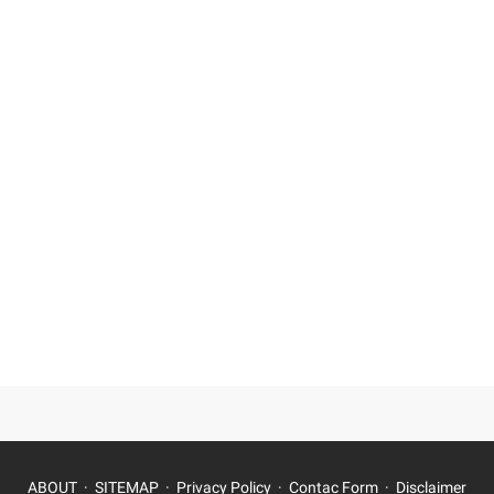
ABOUT
SITEMAP
Privacy Policy
Contac Form
Disclaimer