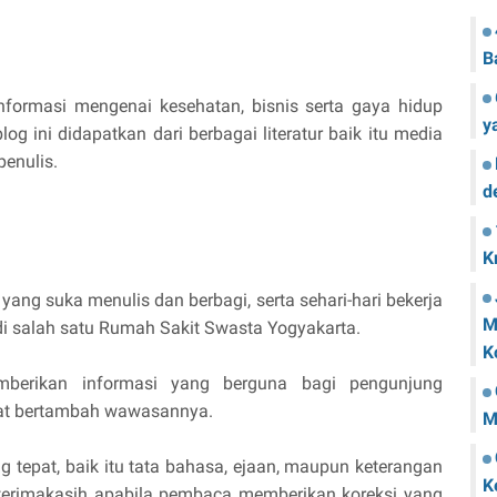
B
informasi mengenai kesehatan, bisnis serta gaya hidup
y
g ini didapatkan dari berbagai literatur baik itu media
enulis.
d
K
ang suka menulis dan berbagi, serta sehari-hari bekerja
M
di salah satu Rumah Sakit Swasta Yogyakarta.
K
erikan informasi yang berguna bagi pengunjung
pat bertambah wawasannya.
M
g tepat, baik itu tata bahasa, ejaan, maupun keterangan
K
terimakasih apabila pembaca memberikan koreksi yang