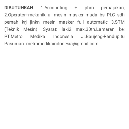
DIBUTUHKAN
1.Accounting + phm perpajakan,
2.Operator+mekanik ul mesin masker muda bs PLC sdh
pernah krj jlnkn mesin masker full automatic 3.STM
(Teknik Mesin). Syarat: laki2 max.30th.Lamaran ke:
PT.Metro Medika Indonesia JI.Baujeng-Randupitu
Pasuruan. metromedikaindonesia@gmail.com