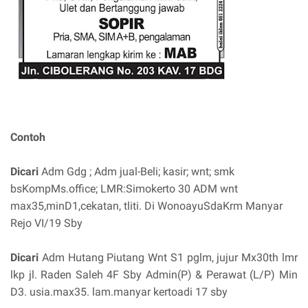
Contoh
Dicari
Adm Gdg ; Adm jual-Beli; kasir; wnt; smk
bsKompMs.office; LMR:Simokerto 30 ADM wnt
max35,minD1,cekatan, tliti. Di WonoayuSdaKrm Manyar
Rejo VI/19 Sby
Dicari
Adm Hutang Piutang Wnt S1 pglm, jujur Mx30th lmr
lkp jl. Raden Saleh 4F Sby Admin(P) & Perawat (L/P) Min
D3. usia.max35. lam.manyar kertoadi 17 sby