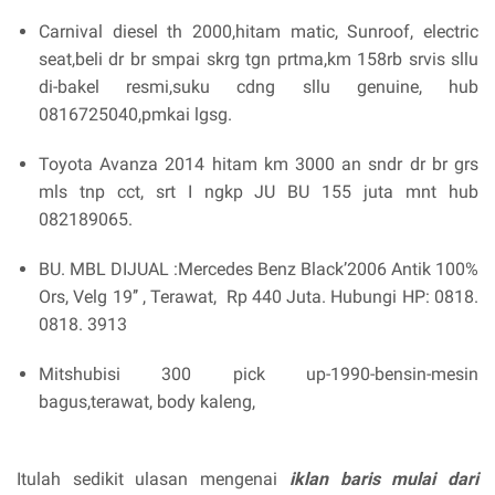
Carnival diesel th 2000,hitam matic, Sunroof, electric
seat,beli dr br smpai skrg tgn prtma,km 158rb srvis sllu
di-bakel resmi,suku cdng sllu genuine, hub
0816725040,pmkai lgsg.
Toyota Avanza 2014 hitam km 3000 an sndr dr br grs
mls tnp cct, srt I ngkp JU BU 155 juta mnt hub
082189065.
BU. MBL DIJUAL :Mercedes Benz Black’2006 Antik 100%
Ors, Velg 19’’ , Terawat, Rp 440 Juta. Hubungi HP: 0818.
0818. 3913
Mitshubisi 300 pick up-1990-bensin-mesin
bagus,terawat, body kaleng,
Itulah sedikit ulasan mengenai
iklan baris mulai dari