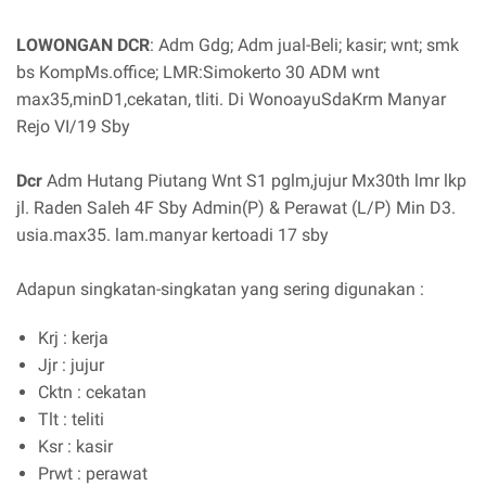
LOWONGAN DCR
: Adm Gdg; Adm jual-Beli; kasir; wnt; smk
bs KompMs.office; LMR:Simokerto 30 ADM wnt
max35,minD1,cekatan, tliti. Di WonoayuSdaKrm Manyar
Rejo VI/19 Sby
Dcr
Adm Hutang Piutang Wnt S1 pglm,jujur Mx30th lmr lkp
jl. Raden Saleh 4F Sby Admin(P) & Perawat (L/P) Min D3.
usia.max35. lam.manyar kertoadi 17 sby
Adapun singkatan-singkatan yang sering digunakan :
Krj : kerja
Jjr : jujur
Cktn : cekatan
Tlt : teliti
Ksr : kasir
Prwt : perawat