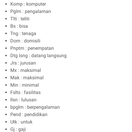
Komp : komputer
Pglm : pengalaman
Tlti : teliti
Bs : bisa
Tng : tenaga
Dom : domisili
Pnptm : penempatan
Dtg lsng : datang langsung
Jrs : jurusan
Mx : maksimal
Mak : maksimal
Min : minimal
Fslts : fasilitas
llsn : lulusan
bpglm : berpengalaman
Pend : pendidikan
Utk : untuk
Gj : gaji