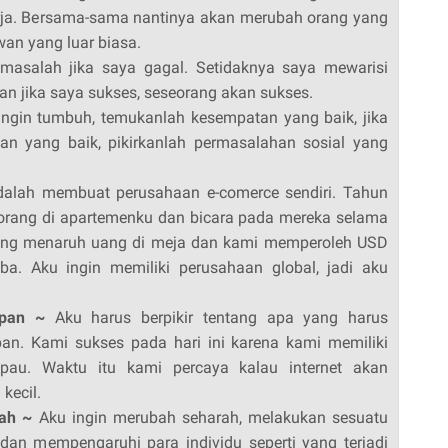
kerja. Bersama-sama nantinya akan merubah orang yang
wan yang luar biasa.
asalah jika saya gagal. Setidaknya saya mewarisi
an jika saya sukses, seseorang akan sukses.
ingin tumbuh, temukanlah kesempatan yang baik, jika
an yang baik, pikirkanlah permasalahan sosial yang
alah membuat perusahaan e-comerce sendiri. Tahun
rang di apartemenku dan bicara pada mereka selama
orang menaruh uang di meja dan kami memperoleh USD
ba. Aku ingin memiliki perusahaan global, jadi aku
epan ~
Aku harus berpikir tentang apa yang harus
pan. Kami sukses pada hari ini karena kami memiliki
au. Waktu itu kami percaya kalau internet akan
kecil.
rah ~
Aku ingin merubah seharah, melakukan sesuatu
dan mempengaruhi para individu seperti yang terjadi