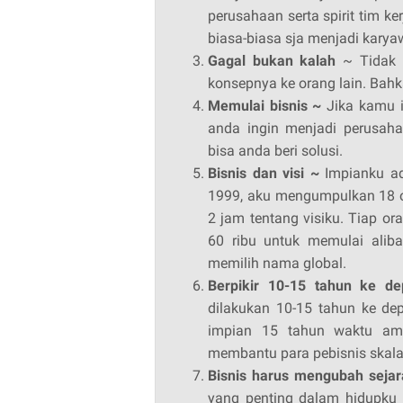
perusahaan serta spirit tim 
biasa-biasa sja menjadi karya
Gagal bukan kalah
~ Tidak m
konsepnya ke orang lain. Bahk
Memulai bisnis ~
Jika kamu 
anda ingin menjadi perusaha
bisa anda beri solusi.
Bisnis dan visi ~
Impianku ad
1999, aku mengumpulkan 18 o
2 jam tentang visiku. Tiap 
60 ribu untuk memulai aliba
memilih nama global.
Berpikir 10-15 tahun ke d
dilakukan 10-15 tahun ke de
impian 15 tahun waktu amp
membantu para pebisnis skala 
Bisnis harus mengubah seja
yang penting dalam hidupku 