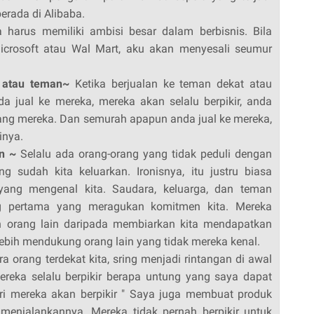
berada di Alibaba.
a harus memiliki ambisi besar dalam berbisnis. Bila
microsoft atau Wal Mart, aku akan menyesali seumur
 atau teman~
Ketika berjualan ke teman dekat atau
a jual ke mereka, mereka akan selalu berpikir, anda
ang mereka. Dan semurah apapun anda jual ke mereka,
inya.
n ~
Selalu ada orang-orang yang tidak peduli dengan
g sudah kita keluarkan. Ironisnya, itu justru biasa
 yang mengenal kita. Saudara, keluarga, dan teman
ng pertama yang meragukan komitmen kita. Mereka
leh orang lain daripada membiarkan kita mendapatkan
lebih mendukung orang lain yang tidak mereka kenal.
a orang terdekat kita, sring menjadi rintangan di awal
mereka selalu berpikir berapa untung yang saya dapat
ari mereka akan berpikir " Saya juga membuat produk
enjalankannya. Mereka tidak pernah berpikir untuk