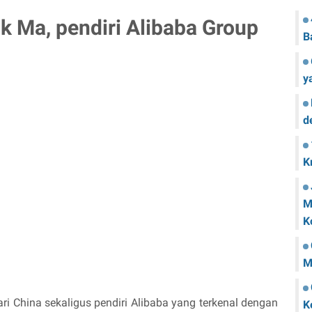
k Ma, pendiri Alibaba Group
B
y
d
K
M
K
M
ri China sekaligus pendiri Alibaba yang terkenal dengan
K