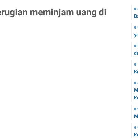
erugian meminjam uang di
B
y
d
K
M
K
M
K