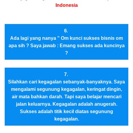
Indonesia
6.
Ada lagi yang nanya " Om kunci sukses bisnis om
apa sih ? Saya jawab : Emang sukses ada kuncinya
?
7.
Silahkan cari kegagalan sebanyak-banyaknya. Saya
mengalami segunung kegagalan, keringat dingin,
air mata bahkan darah. Tapi saya belajar mencari
jalan keluarnya. Kegagalan adalah anugerah.
Sukses adalah titik kecil diatas segunung
kegagalan.