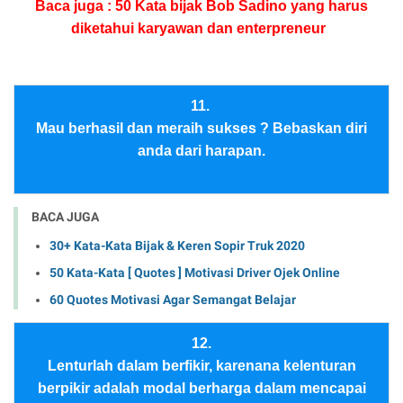
Baca juga :
50 Kata bijak Bob Sadino yang harus
diketahui karyawan dan enterpreneur
11.
Mau berhasil dan meraih sukses ? Bebaskan diri
anda dari harapan.
BACA JUGA
30+ Kata-Kata Bijak & Keren Sopir Truk 2020
50 Kata-Kata [ Quotes ] Motivasi Driver Ojek Online
60 Quotes Motivasi Agar Semangat Belajar
12.
Lenturlah dalam berfikir, karenana kelenturan
berpikir adalah modal berharga dalam mencapai