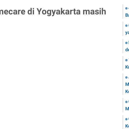
mecare di Yogyakarta masih
B
y
d
K
M
K
M
K