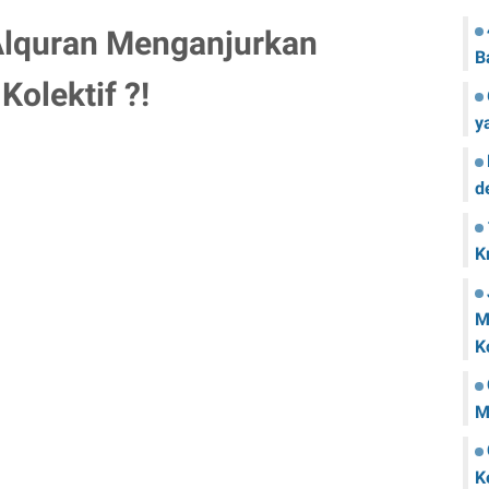
lquran Menganjurkan
B
olektif ?!
y
d
K
M
K
M
K