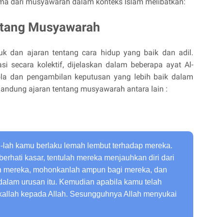
tama dari musyawarah dalam konteks Islam melibatkan:
ntang Musyawarah
k dan ajaran tentang cara hidup yang baik dan adil.
si secara kolektif, dijelaskan dalam beberapa ayat Al-
ola dan pengambilan keputusan yang lebih baik dalam
andung ajaran tentang musyawarah antara lain :
h-lah kamu berlaku lemah lembut terhadap mereka.
berhati kasar, tentulah mereka menjauhkan diri dari
lah mereka, mohonkanlah ampun bagi mereka, dan
lam urusan itu. Kemudian apabila kamu telah
allah kepada Allah. Sesungguhnya Allah menyukai