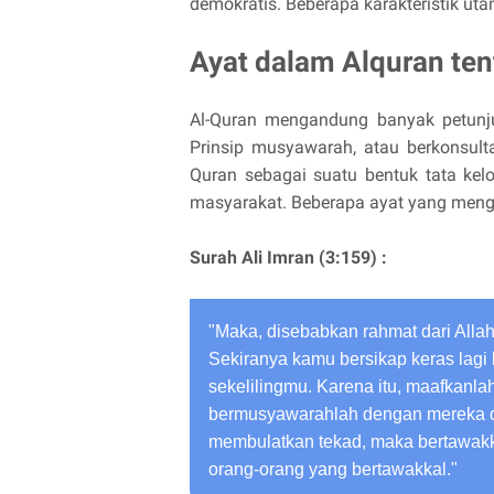
demokratis. Beberapa karakteristik u
Ayat dalam Alquran te
Al-Quran mengandung banyak petunju
Prinsip musyawarah, atau berkonsulta
Quran sebagai suatu bentuk tata kel
masyarakat. Beberapa ayat yang meng
Surah Ali Imran (3:159) :
"Maka, disebabkan rahmat dari Alla
Sekiranya kamu bersikap keras lagi 
sekelilingmu. Karena itu, maafkan
bermusyawarahlah dengan mereka da
membulatkan tekad, maka bertawakk
orang-orang yang bertawakkal."