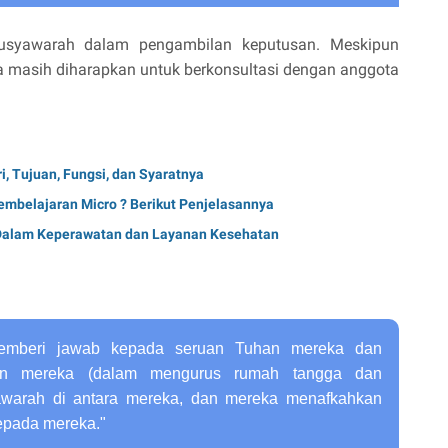
usyawarah dalam pengambilan keputusan. Meskipun
ia masih diharapkan untuk berkonsultasi dengan anggota
, Tujuan, Fungsi, dan Syaratnya
embelajaran Micro ? Berikut Penjelasannya
 Dalam Keperawatan dan Layanan Kesehatan
memberi jawab kepada seruan Tuhan mereka dan
san mereka (dalam mengurus rumah tangga dan
warah di antara mereka, dan mereka menafkahkan
epada mereka."