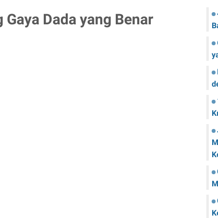
g Gaya Dada yang Benar
B
y
d
K
M
K
M
K