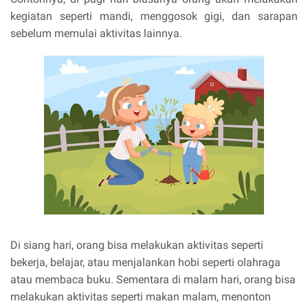
kegiatan seperti mandi, menggosok gigi, dan sarapan
sebelum memulai aktivitas lainnya.
Di siang hari, orang bisa melakukan aktivitas seperti
bekerja, belajar, atau menjalankan hobi seperti olahraga
atau membaca buku. Sementara di malam hari, orang bisa
melakukan aktivitas seperti makan malam, menonton