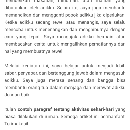
memberikan makanan, minuman, atau mainan yang
dibutuhkan oleh adikku. Selain itu, saya juga membantu
memandikan dan mengganti popok adikku jika diperlukan.
Ketika adikku sedang rewel atau menangis, saya selalu
mencoba untuk menenangkan dan menghiburnya dengan
cara yang tepat. Saya mengajak adikku bermain atau
membacakan cerita untuk mengalihkan perhatiannya dari
hal yang membuatnya rewel.
Melalui kegiatan ini, saya belajar untuk menjadi lebih
sabar, penyabar, dan bertanggung jawab dalam mengasuh
adikku. Saya juga merasa senang dan bangga bisa
membantu orang tua dalam menjaga dan merawat adikku
dengan baik.
Itulah
contoh paragraf tentang aktivitas sehari-hari
yang
biasa dilakukan di rumah. Semoga artikel ini bermanfaat.
Terimakasih