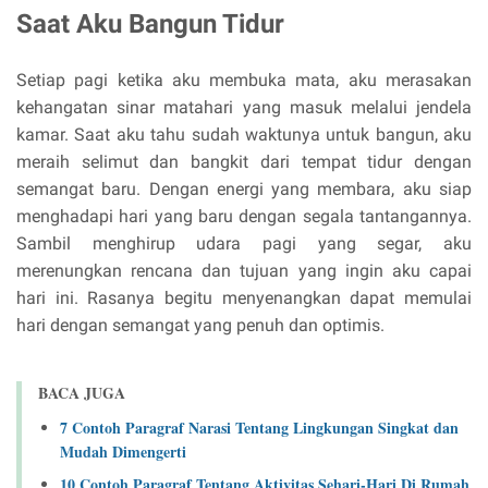
Saat Aku Bangun Tidur
Setiap pagi ketika aku membuka mata, aku merasakan
kehangatan sinar matahari yang masuk melalui jendela
kamar. Saat aku tahu sudah waktunya untuk bangun, aku
meraih selimut dan bangkit dari tempat tidur dengan
semangat baru. Dengan energi yang membara, aku siap
menghadapi hari yang baru dengan segala tantangannya.
Sambil menghirup udara pagi yang segar, aku
merenungkan rencana dan tujuan yang ingin aku capai
hari ini. Rasanya begitu menyenangkan dapat memulai
hari dengan semangat yang penuh dan optimis.
BACA JUGA
7 Contoh Paragraf Narasi Tentang Lingkungan Singkat dan
Mudah Dimengerti
10 Contoh Paragraf Tentang Aktivitas Sehari-Hari Di Rumah