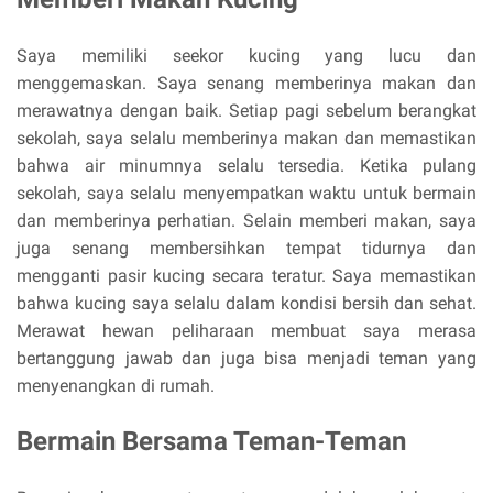
Saya memiliki seekor kucing yang lucu dan
menggemaskan. Saya senang memberinya makan dan
merawatnya dengan baik. Setiap pagi sebelum berangkat
sekolah, saya selalu memberinya makan dan memastikan
bahwa air minumnya selalu tersedia. Ketika pulang
sekolah, saya selalu menyempatkan waktu untuk bermain
dan memberinya perhatian. Selain memberi makan, saya
juga senang membersihkan tempat tidurnya dan
mengganti pasir kucing secara teratur. Saya memastikan
bahwa kucing saya selalu dalam kondisi bersih dan sehat.
Merawat hewan peliharaan membuat saya merasa
bertanggung jawab dan juga bisa menjadi teman yang
menyenangkan di rumah.
Bermain Bersama Teman-Teman