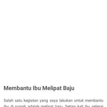
Membantu Ibu Melipat Baju
Salah satu kegiatan yang saya lakukan untuk membantu
ibu di rumah adalah melipat baju. Setiap kali ibu selesai