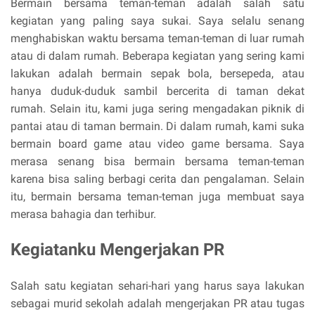
Bermain bersama teman-teman adalah salah satu
kegiatan yang paling saya sukai. Saya selalu senang
menghabiskan waktu bersama teman-teman di luar rumah
atau di dalam rumah. Beberapa kegiatan yang sering kami
lakukan adalah bermain sepak bola, bersepeda, atau
hanya duduk-duduk sambil bercerita di taman dekat
rumah. Selain itu, kami juga sering mengadakan piknik di
pantai atau di taman bermain. Di dalam rumah, kami suka
bermain board game atau video game bersama. Saya
merasa senang bisa bermain bersama teman-teman
karena bisa saling berbagi cerita dan pengalaman. Selain
itu, bermain bersama teman-teman juga membuat saya
merasa bahagia dan terhibur.
Kegiatanku Mengerjakan PR
Salah satu kegiatan sehari-hari yang harus saya lakukan
sebagai murid sekolah adalah mengerjakan PR atau tugas