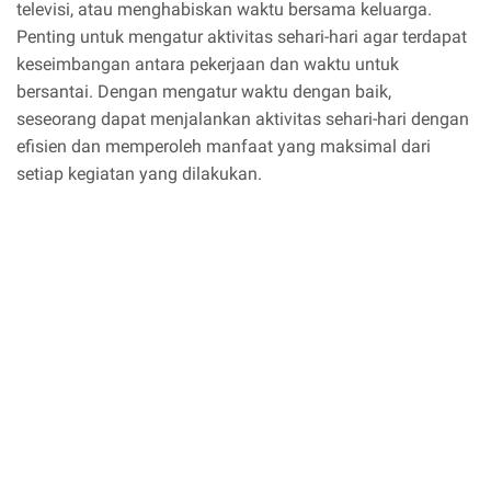
televisi, atau menghabiskan waktu bersama keluarga.
Penting untuk mengatur aktivitas sehari-hari agar terdapat
keseimbangan antara pekerjaan dan waktu untuk
bersantai. Dengan mengatur waktu dengan baik,
seseorang dapat menjalankan aktivitas sehari-hari dengan
efisien dan memperoleh manfaat yang maksimal dari
setiap kegiatan yang dilakukan.