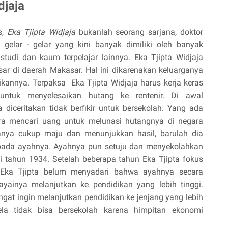
djaja
s,
Eka Tjipta Widjaja
bukanlah seorang sarjana, doktor
i gelar - gelar yang kini banyak dimiliki oleh banyak
udi dan kaum terpelajar lainnya. Eka Tjipta Widjaja
ar di daerah Makasar. Hal ini dikarenakan keluarganya
annya. Terpaksa Eka Tjipta Widjaja harus kerja keras
untuk menyelesaikan hutang ke rentenir. Di awal
 diceritakan tidak berfikir untuk bersekolah. Yang ada
ra mencari uang untuk melunasi hutangnya di negara
ganya cukup maju dan menunjukkan hasil, barulah dia
pada ayahnya. Ayahnya pun setuju dan menyekolahkan
di tahun 1934. Setelah beberapa tahun Eka Tjipta fokus
h, Eka Tjipta belum menyadari bahwa ayahnya secara
yainya melanjutkan ke pendidikan yang lebih tinggi.
ngat ingin melanjutkan pendidikan ke jenjang yang lebih
ela tidak bisa bersekolah karena himpitan ekonomi