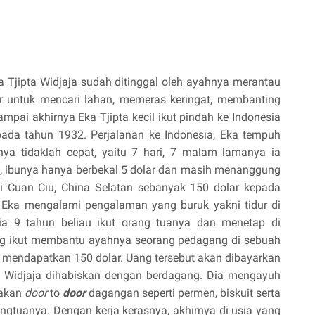
a Tjipta Widjaja sudah ditinggal oleh ayahnya merantau
r untuk mencari lahan, memeras keringat, membanting
pai akhirnya Eka Tjipta kecil ikut pindah ke Indonesia
ada tahun 1932. Perjalanan ke Indonesia, Eka tempuh
ya tidaklah cepat, yaitu 7 hari, 7 malam lamanya ia
tu, ibunya hanya berbekal 5 dolar dan masih menanggung
di Cuan Ciu, China Selatan sebanyak 150 dolar kepada
a, Eka mengalami pengalaman yang buruk yakni tidur di
ia 9 tahun beliau ikut orang tuanya dan menetap di
ng ikut membantu ayahnya seorang pedagang di sebuah
ra mendapatkan 150 dolar. Uang tersebut akan dibayarkan
pta Widjaja dihabiskan dengan berdagang. Dia mengayuh
jakan
door
to
door
dagangan seperti permen, biskuit serta
ngtuanya. Dengan kerja kerasnya, akhirnya di usia yang