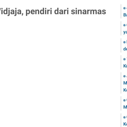
idjaja, pendiri dari sinarmas
B
y
d
K
M
K
M
K