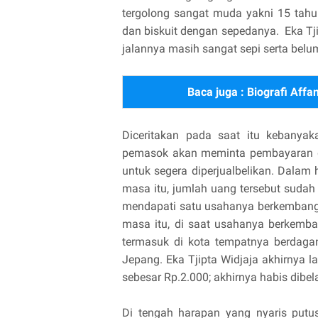
tergolong sangat muda yakni 15 tah
dan biskuit dengan sepedanya. Eka Tji
jalannya masih sangat sepi serta belu
Baca juga :
Biografi Affa
Diceritakan pada saat itu kebany
pemasok akan meminta pembayaran di
untuk segera diperjualbelikan. Dalam h
masa itu, jumlah uang tersebut suda
mendapati satu usahanya berkembang,
masa itu, di saat usahanya berkemba
termasuk di kota tempatnya berdagan
Jepang. Eka Tjipta Widjaja akhirnya
sebesar Rp.2.000; akhirnya habis dibe
Di tengah harapan yang nyaris putus