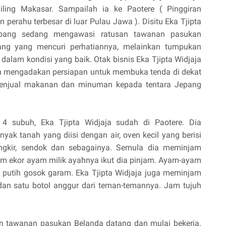
liling Makasar. Sampailah ia ke Paotere ( Pinggiran
perahu terbesar di luar Pulau Jawa ). Disitu Eka Tjipta
Jepang sedang mengawasi ratusan tawanan pasukan
ng yang mencuri perhatiannya, melainkan tumpukan
dalam kondisi yang baik. Otak bisnis Eka Tjipta Widjaja
dan mengadakan persiapan untuk membuka tenda di dekat
 menjual makanan dan minuman kepada tentara Jepang
 4 subuh, Eka Tjipta Widjaja sudah di Paotere. Dia
ak tanah yang diisi dengan air, oven kecil yang berisi
ngkir, sendok dan sebagainya. Semula dia meminjam
nam ekor ayam milik ayahnya ikut dia pinjam. Ayam-ayam
am putih gosok garam. Eka Tjipta Widjaja juga meminjam
, dan satu botol anggur dari teman-temannya. Jam tujuh
an tawanan pasukan Belanda datang dan mulai bekerja.