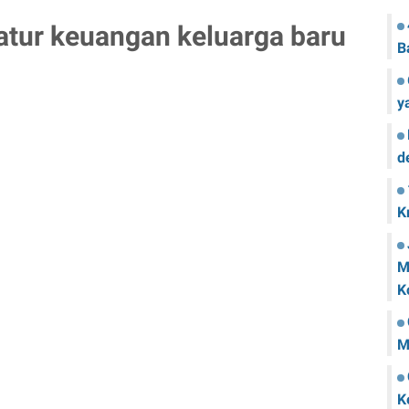
tur keuangan keluarga baru
B
y
d
K
M
K
M
K